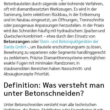
Betonbauteilen durch sägende oder bohrende Verfahren,
oft mit diamantbesetzten Werkzeugen. Es wird in der
Sanierung, beim selektiven Rückbau, in der Entkernung
und im Neubau eingesetzt, um Öffnungen, Trennschnitte
oder passgenaue Anpassungen herzustellen. In der Praxis
wird das Schneiden häufig mit hydraulischem
Spalten
und
Quetschen
kombiniert – etwa durch den Einsatz von
Betonzangen
oder
Stein- und Betonspaltgeräten der
Darda GmbH
-, um Bauteile erschütterungsarm zu lösen,
Bewehrung zu separieren oder Segmente handlinggerecht
zu zerkleinern. Präzise Diamanttrennsysteme ermöglichen
exakte Fugen mit minimalen Randzonen; in
staubsensiblen Bereichen haben Nassschnitt- und
Absaugkonzepte Priorität.
Definition: Was versteht man
unter Betonschneiden?
Unter Betonschneiden versteht man alle technischen
Verfahren, die Beton, Stahlbeton oder Spannbeton durch