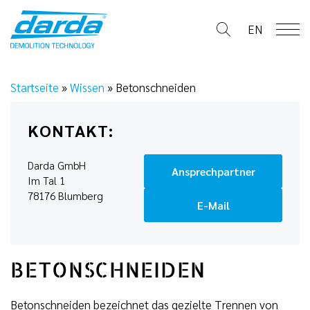
Skip
to
EN
content
Startseite
»
Wissen
»
Betonschneiden
KONTAKT:
Darda GmbH
Ansprechpartner
Im Tal 1
78176 Blumberg
E-Mail
BETONSCHNEIDEN
Betonschneiden bezeichnet das gezielte Trennen von