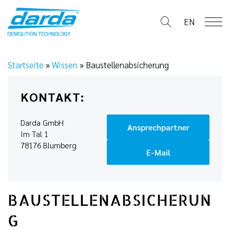
Skip
to
EN
content
Startseite
»
Wissen
»
Baustellenabsicherung
KONTAKT:
Darda GmbH
Ansprechpartner
Im Tal 1
78176 Blumberg
E-Mail
BAUSTELLENABSICHERUN
G