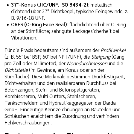
37°-Konus (JIC/UNF, ISO 8434-2)
: metallisch
dichtend über 37°-Dichtkegel; typische Feingewinde, z.
B. 9/16-18 UNF.
ORFS (O-Ring Face Seal)
: flachdichtend über O-Ring
an der Stirnfläche; sehr gute Leckagesicherheit bei
Vibrationen.
Für die Praxis bedeutsam sind außerdem der
Profilwinkel
(z. B. 55° bei BSP, 60° bei NPT/UNF), die
Steigung
(Gang
pro Zoll oder Millimeter), der
Nenndurchmesser
und die
Dichtstelle
(im Gewinde, am Konus oder an der
Stirnfläche). Diese Merkmale bestimmen Druckfestigkeit,
Dichtverhalten und den realisierbaren Durchfluss bei
Betonzangen, Stein- und Betonspaltgeräten,
Kombischeren, Multi Cutters, Stahlscheren,
Tankschneidern und Hydraulikaggregaten der Darda
GmbH. Eindeutige Kennzeichnungen an Bauteilen und
Schläuchen erleichtern die Zuordnung und verhindern
Fehlverschraubungen.