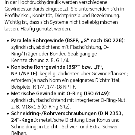
In der Hochdruckhydraulik werden verschiedene
Gewindestandards eingesetzt. Sie unterscheiden sich in
Profilwinkel, Konizität, Dichtprinzip und Bezeichnung.
Wichtig ist, dass sich Systeme nicht beliebig mischen
lassen. Häufig genutzt werden:
Parallele Rohrgewinde (BSPP, „G“ nach ISO 228)
:
zylindrisch, abdichtend mit Flachdichtung, O-
Ring/Träger oder Bonded Seal; gängige
Kennzeichnung z. B. G 1/4.
Konische Rohrgewinde (BSPT bzw. „R“,
NPT/NPTF)
: kegelig, abdichten über Gewindeflanken;
erfordern je nach Norm ein geeignetes Dichtmittel;
Beispiele: R 1/4, 1/4-18 NPTF.
Metrische Gewinde mit O-Ring (ISO 6149)
:
zylindrisch, flachdichtend mit integrierter O-Ring-Nut;
z. B. M18×1,5 (O-Ring-Sitz).
Schneidring-/Rohrverschraubungen (DIN 2353,
24°-Kegel)
: metallische Dichtung über Konus und
Schneidring; in Leicht-, Schwer- und Extra-Schwer-
Reihen.