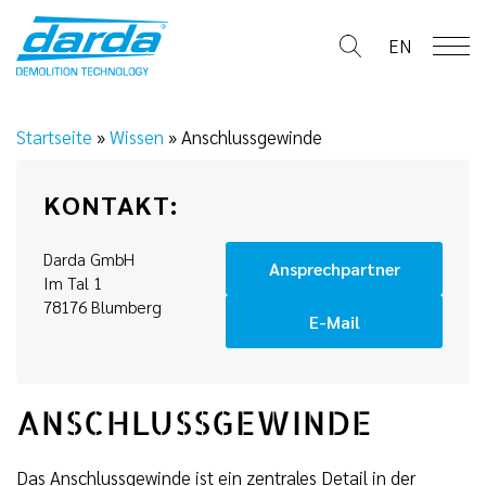
Skip
to
EN
content
Startseite
»
Wissen
»
Anschlussgewinde
KONTAKT:
Darda GmbH
Ansprechpartner
Im Tal 1
78176 Blumberg
E-Mail
ANSCHLUSSGEWINDE
Das Anschlussgewinde ist ein zentrales Detail in der